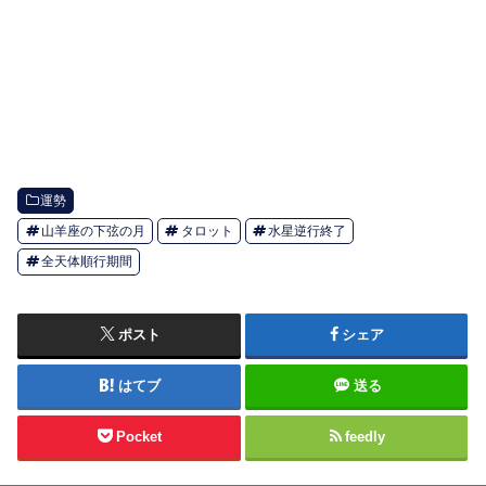
運勢
山羊座の下弦の月
タロット
水星逆行終了
全天体順行期間
ポスト
シェア
はてブ
送る
Pocket
feedly