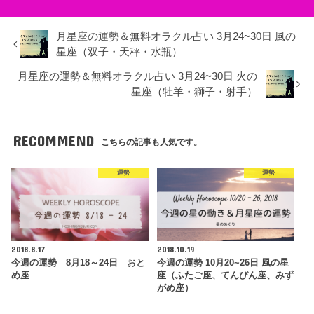
月星座の運勢＆無料オラクル占い 3月24~30日 風の
星座（双子・天秤・水瓶）
月星座の運勢＆無料オラクル占い 3月24~30日 火の
星座（牡羊・獅子・射手）
RECOMMEND
こちらの記事も人気です。
運勢
運勢
2018.8.17
2018.10.19
今週の運勢 8月18～24日 おと
今週の運勢 10月20~26日 風の星
め座
座（ふたご座、てんびん座、みず
がめ座）