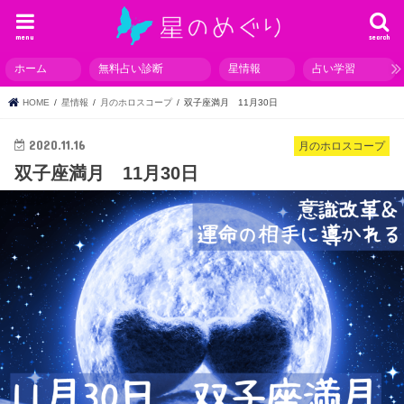
menu
search
ホーム
無料占い診断
星情報
占い学習
HOME
星情報
月のホロスコープ
双子座満月 11月30日
2020.11.16
月のホロスコープ
双子座満月 11月30日