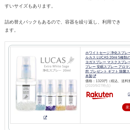
すいサイズもあります。
詰め替えパックもあるので、容器を繰り返し、利用でき
ます。
ホワイトセージ 浄化スプレ
ルカス LUCAS 20ml 5種
ヨガスプレー マスクスプレ
プレー 安眠スプレー アロマ
想 プレゼント ギフト 除菌ス
本製
価格：1320円（税込、送料
(2020/9/27時点)
楽