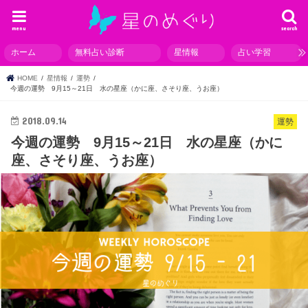
menu
search
ホーム
無料占い診断
星情報
占い学習
HOME
星情報
運勢
今週の運勢 9月15～21日 水の星座（かに座、さそり座、うお座）
2018.09.14
運勢
今週の運勢 9月15～21日 水の星座（かに
座、さそり座、うお座）