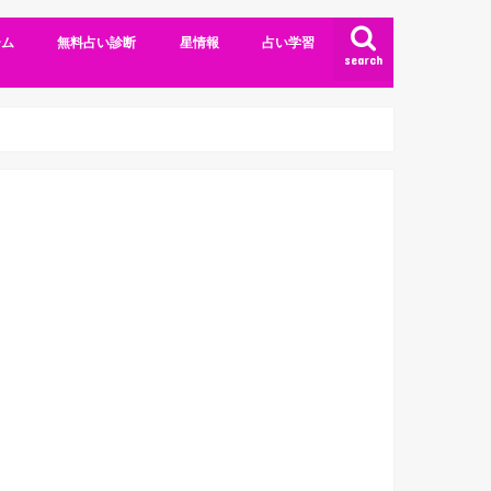
ーム
無料占い診断
星情報
占い学習
search