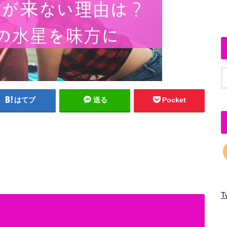
はてブ
送る
Pocket
T