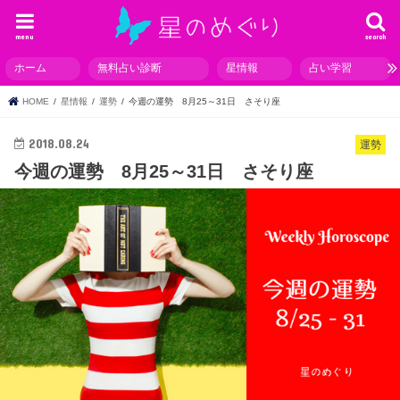
menu
search
ホーム
無料占い診断
星情報
占い学習
HOME
星情報
運勢
今週の運勢 8月25～31日 さそり座
2018.08.24
運勢
今週の運勢 8月25～31日 さそり座