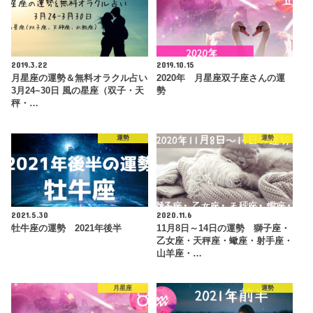
2019.3.22
2019.10.15
月星座の運勢＆無料オラクル占い
2020年 月星座双子座さんの運
3月24~30日 風の星座（双子・天
勢
秤・…
運勢
運勢
2021.5.30
2020.11.6
牡牛座の運勢 2021年後半
11月8日～14日の運勢 獅子座・
乙女座・天秤座・蠍座・射手座・
山羊座・…
月星座
運勢