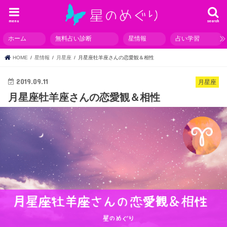
menu
search
ホーム
無料占い診断
星情報
占い学習
HOME
星情報
月星座
月星座牡羊座さんの恋愛観＆相性
2019.09.11
月星座
月星座牡羊座さんの恋愛観＆相性