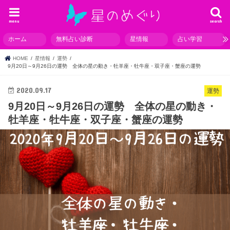
menu
search
ホーム
無料占い診断
星情報
占い学習
HOME
星情報
運勢
9月20日～9月26日の運勢 全体の星の動き・牡羊座・牡牛座・双子座・蟹座の運勢
2020.09.17
運勢
9月20日～9月26日の運勢 全体の星の動き・
牡羊座・牡牛座・双子座・蟹座の運勢