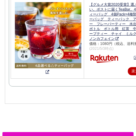
【グルメ大賞2020受賞】選
い。ポストに届くTeaBar。
ィーバッグ 4個Pack×4
ーバッグ ティーパック 
ー フレーバーティー 水
ボトル ボトル用 紅茶 
ーブティー チャイ ミル
ノンカフェイン
価格：1080円（税込、送料
(2021/5/3時点)
楽