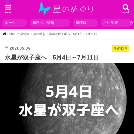
menu
search
ホーム
無料占い診断
星情報
占い学習
HOME
星情報
星の動き
水星が双子座へ 5月4日～7月11日
2021.05.04
星の動き
水星が双子座へ 5月4日～7月11日