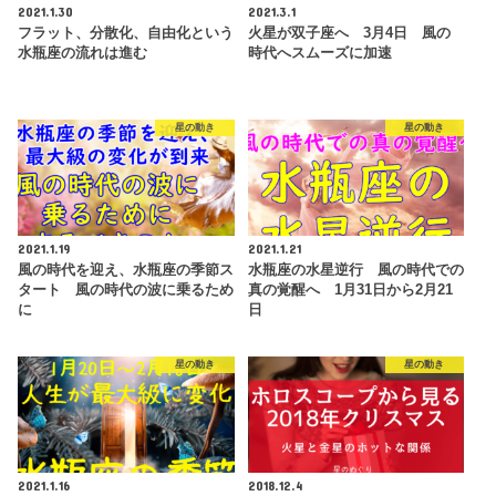
2021.1.30
2021.3.1
フラット、分散化、自由化という
火星が双子座へ 3月4日 風の
水瓶座の流れは進む
時代へスムーズに加速
星の動き
星の動き
2021.1.19
2021.1.21
風の時代を迎え、水瓶座の季節ス
水瓶座の水星逆行 風の時代での
タート 風の時代の波に乗るため
真の覚醒へ 1月31日から2月21
に
日
星の動き
星の動き
2021.1.16
2018.12.4