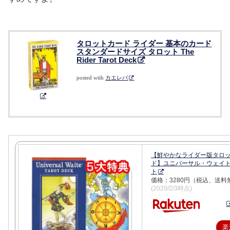
タロットカード ライダー 基本のカード
スタンダードサイズ タロット The
Rider Tarot Deck
posted with
カエレバ
【鮮やかなライダー版タロ
ド】ユニバーサル・ウェイ
ト
価格：3280円（税込、送料
(2020/2/3時点)
楽