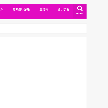
ーム
無料占い診断
星情報
占い学習
search