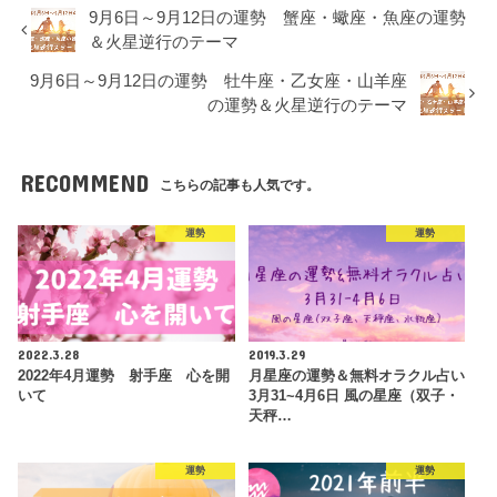
9月6日～9月12日の運勢 蟹座・蠍座・魚座の運勢
＆火星逆行のテーマ
9月6日～9月12日の運勢 牡牛座・乙女座・山羊座
の運勢＆火星逆行のテーマ
RECOMMEND
こちらの記事も人気です。
運勢
運勢
2022.3.28
2019.3.29
2022年4月運勢 射手座 心を開
月星座の運勢＆無料オラクル占い
いて
3月31~4月6日 風の星座（双子・
天秤…
運勢
運勢