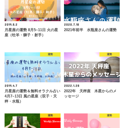
2019.8.2
2020.7.18
月星座の運勢 8月5~11日 火の星
2021年前半 水瓶座さんの運勢
座（牡羊・獅子・射手）
運勢
運勢
2019.4.7
2022.1.28
月星座の運勢＆無料オラクル占い
2022年 天秤座 木星からのメ
4月7~13日 風の星座（双子・天
ッセージ
秤・水瓶）
運勢
運勢