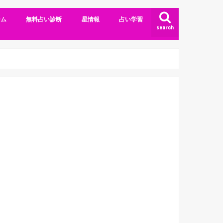
ーム
無料占い診断
星情報
占い学習
search