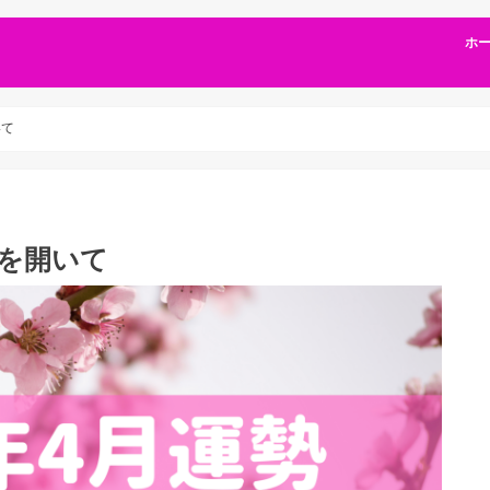
ホ
いて
心を開いて