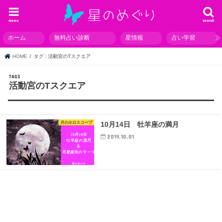
menu
search
ホーム
無料占い診断
星情報
占い学習
HOME
タグ : 活動宮のTスクエア
活動宮のTスクエア
月のホロスコープ
10月14日 牡羊座の満月
2019.10.01