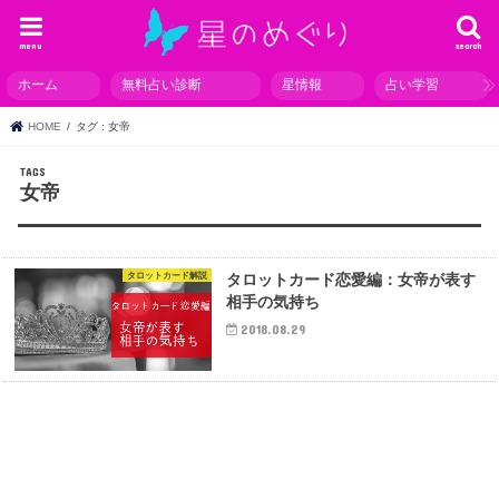
menu
search
ホーム
無料占い診断
星情報
占い学習
HOME
タグ : 女帝
女帝
タロットカード解説
タロットカード恋愛編：女帝が表す
相手の気持ち
2018.08.29