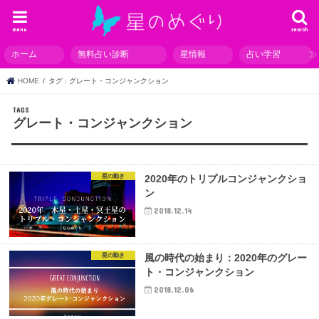
menu
search
ホーム
無料占い診断
星情報
占い学習
HOME
タグ : グレート・コンジャンクション
グレート・コンジャンクション
星の動き
2020年のトリプルコンジャンクショ
ン
2018.12.14
星の動き
風の時代の始まり：2020年のグレー
ト・コンジャンクション
2018.12.06